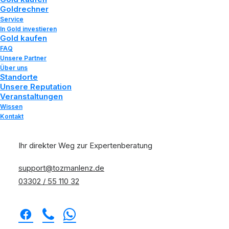
Goldrechner
April 6, 2024
|
In
Wissen
|
By
Tozman und Lenz
Service
In Gold investieren
Gold kaufen
FAQ
Unsere Partner
Über uns
Standorte
Unsere Reputation
Veranstaltungen
Wissen
Kontakt
Goldverarbeitungstechniken: Von der
Ihr direkter Weg zur Expertenberatung
traditionellen Handwerkskunst bis zur
modernen Technologie
support@tozmanlenz.de
Home
Wissen
03302 / 55 110 32
Goldverarbeitungstechniken: Von der traditionellen
Handwerkskunst bis zur modernen Technologie