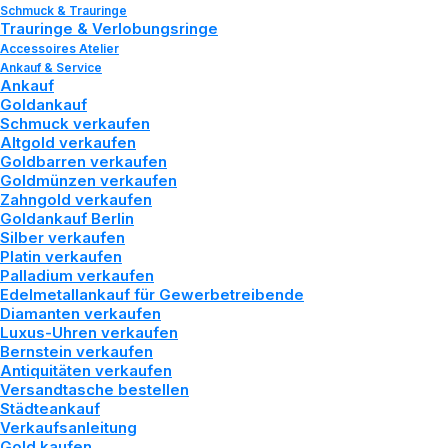
Schmuck & Trauringe
Trauringe & Verlobungsringe
Accessoires Atelier
Ankauf & Service
Ankauf
Goldankauf
Schmuck verkaufen
Altgold verkaufen
Goldbarren verkaufen
Goldmünzen verkaufen
Zahngold verkaufen
GOLDVERARBEITUNGST
Goldankauf Berlin
Silber verkaufen
VON DER
Platin verkaufen
Palladium verkaufen
TRADITIONELLEN
Edelmetallankauf für Gewerbetreibende
Diamanten verkaufen
HANDWERKSKUNST
Luxus-Uhren verkaufen
Bernstein verkaufen
Antiquitäten verkaufen
BIS ZUR MODERNEN
Versandtasche bestellen
Städteankauf
TECHNOLOGIE
Verkaufsanleitung
Gold kaufen