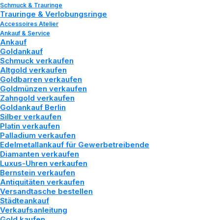
Schmuck & Trauringe
Trauringe & Verlobungsringe
Accessoires Atelier
Ankauf & Service
Ankauf
Goldankauf
Schmuck verkaufen
Altgold verkaufen
Ihre Beratung bei
Goldbarren verkaufen
Goldmünzen verkaufen
Tozman & Lenz
Zahngold verkaufen
Goldankauf Berlin
Silber verkaufen
Platin verkaufen
Unser Expertenteam steht
Palladium verkaufen
Edelmetallankauf für Gewerbetreibende
Ihnen für alle Anfragen zu
Diamanten verkaufen
Luxus-Uhren verkaufen
Ankauf, Verkauf und Service
Bernstein verkaufen
Antiquitäten verkaufen
persönlich zur Verfügung.
Versandtasche bestellen
Städteankauf
Verkaufsanleitung
Gold kaufen