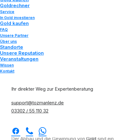
Goldrechner
Service
In Gold investieren
Gold kaufen
FAQ
Unsere Partner
Über uns
Standorte
Unsere Reputation
Veranstaltungen
Wissen
Kontakt
Goldminen: Wie wird Gold abgebaut und
Ihr direkter Weg zur Expertenberatung
gewonnen?
Home
Wissen
support@tozmanlenz.de
Goldminen: Wie wird Gold abgebaut und gewonnen?
03302 / 55 110 32
Der Abbau und die Gewinnung von
Gold
sind ein