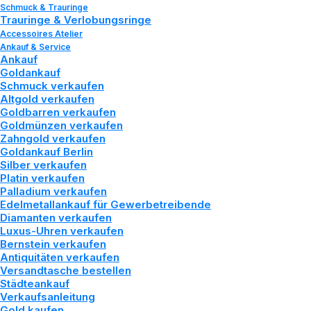
Schmuck & Trauringe
Trauringe & Verlobungsringe
Accessoires Atelier
Ankauf & Service
Ankauf
Goldankauf
Schmuck verkaufen
Altgold verkaufen
Goldbarren verkaufen
Goldmünzen verkaufen
Zahngold verkaufen
Goldankauf Berlin
Silber verkaufen
GOLDMINEN: WIE
Platin verkaufen
Palladium verkaufen
WIRD GOLD
Edelmetallankauf für Gewerbetreibende
Diamanten verkaufen
ABGEBAUT UND
Luxus-Uhren verkaufen
Bernstein verkaufen
Antiquitäten verkaufen
GEWONNEN?
Versandtasche bestellen
Städteankauf
Verkaufsanleitung
Juli 24, 2023
|
In
Wissen
|
By
Tozman und Lenz
Gold kaufen