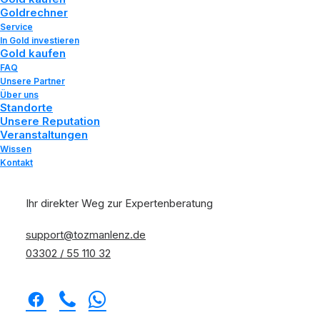
Juli 20, 2019
|
In
Wissen
|
By
Tozman und Lenz
Goldrechner
Service
In Gold investieren
Gold kaufen
FAQ
Unsere Partner
Über uns
Standorte
Unsere Reputation
Veranstaltungen
Wissen
Kontakt
Für den schönsten Tag Ihres Lebens –
Ihr direkter Weg zur Expertenberatung
Hochzeitsschmuck mit Perlen
Home
Wissen
support@tozmanlenz.de
Für den schönsten Tag Ihres Lebens –
03302 / 55 110 32
Hochzeitsschmuck mit Perlen