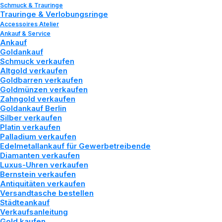
Schmuck & Trauringe
Trauringe & Verlobungsringe
Accessoires Atelier
Ankauf & Service
Ankauf
Goldankauf
Schmuck verkaufen
Altgold verkaufen
Goldbarren verkaufen
Goldmünzen verkaufen
Zahngold verkaufen
Goldankauf Berlin
FÜR DEN
Silber verkaufen
Platin verkaufen
SCHÖNSTEN TAG
Palladium verkaufen
Edelmetallankauf für Gewerbetreibende
IHRES LEBENS –
Diamanten verkaufen
Luxus-Uhren verkaufen
Bernstein verkaufen
HOCHZEITSSCHMUCK
Antiquitäten verkaufen
Versandtasche bestellen
MIT PERLEN
Städteankauf
Verkaufsanleitung
Gold kaufen