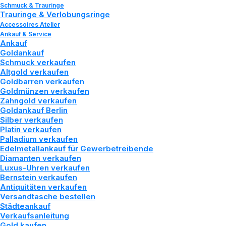
Schmuck & Trauringe
Trauringe & Verlobungsringe
Accessoires Atelier
Ankauf & Service
Ankauf
Goldankauf
Schmuck verkaufen
Altgold verkaufen
Begegnungen
Goldbarren verkaufen
Goldmünzen verkaufen
und bleibende
Zahngold verkaufen
Goldankauf Berlin
Silber verkaufen
Werte
.
Platin verkaufen
Palladium verkaufen
Edelmetallankauf für Gewerbetreibende
Diamanten verkaufen
Luxus-Uhren verkaufen
Das gesellschaftliche
Bernstein verkaufen
Antiquitäten verkaufen
Engagement von Tozman &
Versandtasche bestellen
Städteankauf
Lenz.
Verkaufsanleitung
Gold kaufen