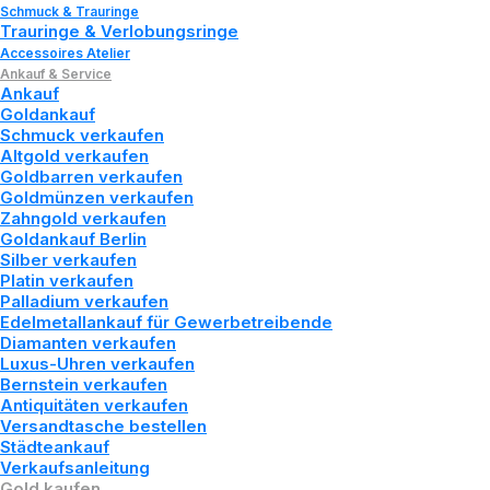
Schmuck & Trauringe
Trauringe & Verlobungsringe
Accessoires Atelier
Barren
kaufen
Ankauf & Service
Ankauf
Goldankauf
Zertifizierte Barren (999.9)
Schmuck verkaufen
Altgold verkaufen
Goldbarren verkaufen
Kaufen
Sie
Goldbarren
aller
gängigen
Goldmünzen verkaufen
Hersteller
mit
höchster
Reinheit
Zahngold verkaufen
Goldankauf Berlin
(999.9).
Silber verkaufen
Platin verkaufen
Palladium verkaufen
Edelmetallankauf für Gewerbetreibende
Zum Barren-Shop
Diamanten verkaufen
Luxus-Uhren verkaufen
Bernstein verkaufen
Antiquitäten verkaufen
Versandtasche bestellen
Städteankauf
Verkaufsanleitung
Gold kaufen