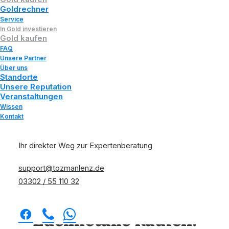
Münzen
kaufen
Goldrechner
Service
In Gold investieren
Anlage- und Sammlermünzen
Gold kaufen
FAQ
Sichern
Sie
sich
Sammlerstücke
oder
Unsere Partner
Über uns
klassische
Bullionmünzen
zum
Standorte
aktuellen
Kurs.
Unsere Reputation
Veranstaltungen
Wissen
Kontakt
Zum Münzen-Shop
Ihr direkter Weg zur Expertenberatung
support@tozmanlenz.de
03302 / 55 110 32
Edelmetalle kaufen: