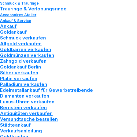
Schmuck & Trauringe
Trauringe & Verlobungsringe
Accessoires Atelier
Ankauf & Service
Ankauf
Goldankauf
Schmuck verkaufen
Altgold verkaufen
Verantwortung
Goldbarren verkaufen
Goldmünzen verkaufen
aus
Zahngold verkaufen
Goldankauf Berlin
Silber verkaufen
Verbundenheit
.
Platin verkaufen
Palladium verkaufen
Edelmetallankauf für Gewerbetreibende
Diamanten verkaufen
Luxus-Uhren verkaufen
Tozman & Lenz begleitet die 26.
Bernstein verkaufen
Antiquitäten verkaufen
Hennigsdorfer Festmeile als
Versandtasche bestellen
Städteankauf
Hauptsponsor.
Verkaufsanleitung
Gold kaufen