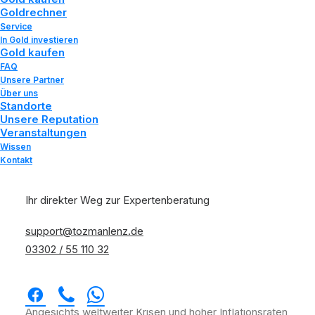
Goldrechner
Service
In Gold investieren
Gold kaufen
FAQ
Unsere Partner
Über uns
Standorte
Unsere Reputation
Veranstaltungen
Wissen
Kontakt
Vermögenswerte schützen durch
Ihr direkter Weg zur Expertenberatung
Edelmetalle
Home
Wissen
support@tozmanlenz.de
Vermögenswerte schützen durch Edelmetalle
03302 / 55 110 32
Angesichts weltweiter Krisen und hoher Inflationsraten