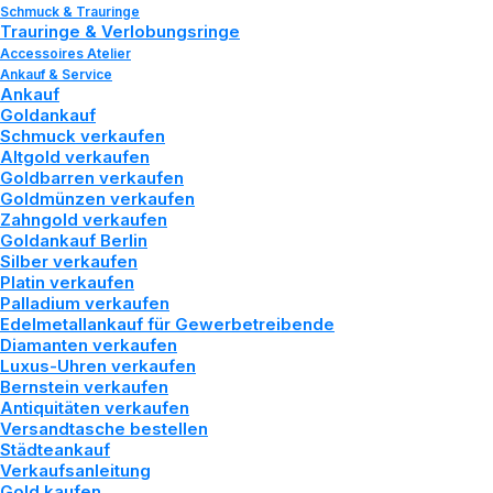
Schmuck & Trauringe
Trauringe & Verlobungsringe
Accessoires Atelier
Ankauf & Service
Ankauf
Goldankauf
Schmuck verkaufen
Altgold verkaufen
Goldbarren verkaufen
Goldmünzen verkaufen
Zahngold verkaufen
Goldankauf Berlin
Silber verkaufen
Platin verkaufen
VERMÖGENSWERTE
Palladium verkaufen
Edelmetallankauf für Gewerbetreibende
SCHÜTZEN DURCH
Diamanten verkaufen
Luxus-Uhren verkaufen
Bernstein verkaufen
EDELMETALLE
Antiquitäten verkaufen
Versandtasche bestellen
Städteankauf
April 9, 2023
|
In
Wissen
|
By
Tozman und Lenz
Verkaufsanleitung
Gold kaufen