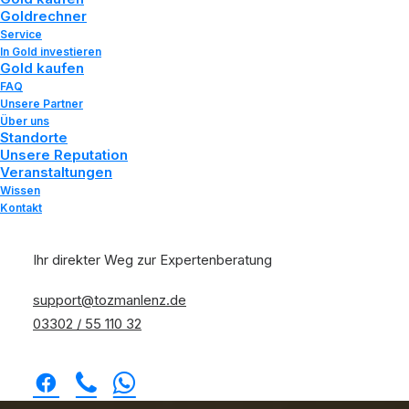
Goldrechner
A
n
k
a
u
f
s
p
r
e
i
s
e
n
.
Service
In Gold investieren
Gold kaufen
FAQ
Unsere Partner
Über uns
Standorte
Unsere Reputation
Veranstaltungen
Wissen
Kontakt
Ihr direkter Weg zur Expertenberatung
support@tozmanlenz.de
03302 / 55 110 32