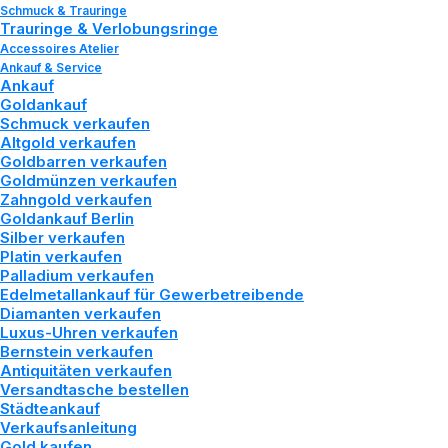
Schmuck & Trauringe
Trauringe & Verlobungsringe
Accessoires Atelier
Ankauf & Service
Ankauf
Goldankauf
Schmuck verkaufen
Altgold verkaufen
Goldbarren verkaufen
Goldmünzen verkaufen
Zahngold verkaufen
Goldankauf Berlin
Silber verkaufen
Platin verkaufen
Palladium verkaufen
Edelmetallankauf für Gewerbetreibende
Diamanten verkaufen
Luxus-Uhren verkaufen
Gold
verkaufen
Sie
bei
Bernstein verkaufen
Antiquitäten verkaufen
uns
Versandtasche bestellen
Städteankauf
Verkaufsanleitung
z
u
h
o
h
e
n
Gold kaufen