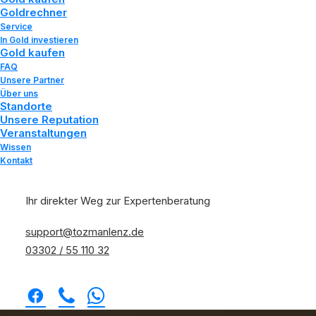
Goldrechner
A
n
k
a
u
f
s
p
r
e
i
s
e
n
.
Service
In Gold investieren
Gold kaufen
FAQ
Unsere Partner
Über uns
Standorte
Unsere Reputation
Veranstaltungen
Wissen
Kontakt
Ihr direkter Weg zur Expertenberatung
support@tozmanlenz.de
03302 / 55 110 32