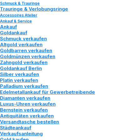
Schmuck & Trauringe
Trauringe & Verlobungsringe
Accessoires Atelier
Ankauf & Service
Ankauf
Goldankauf
Schmuck verkaufen
Altgold verkaufen
Goldbarren verkaufen
Goldmünzen verkaufen
Zahngold verkaufen
Goldankauf Berlin
Silber verkaufen
Platin verkaufen
Palladium verkaufen
Edelmetallankauf für Gewerbetreibende
Diamanten verkaufen
Luxus-Uhren verkaufen
Gold
verkaufen
Sie
bei
Bernstein verkaufen
Antiquitäten verkaufen
uns
Versandtasche bestellen
Städteankauf
Verkaufsanleitung
z
u
h
o
h
e
n
Gold kaufen