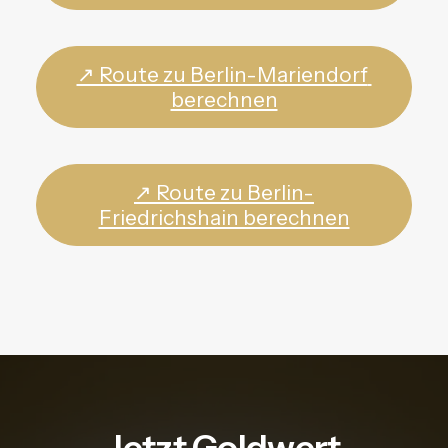
↗ Route zu Berlin-Mariendorf 
berechnen
↗ Route zu Berlin-
Friedrichshain berechnen
Jetzt Goldwert