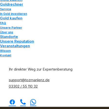
Goldrechner
A
n
k
a
u
f
s
p
r
e
i
s
e
n
.
Service
In Gold investieren
Gold kaufen
FAQ
Unsere Partner
Über uns
Standorte
Unsere Reputation
Veranstaltungen
Wissen
Kontakt
Ihr direkter Weg zur Expertenberatung
support@tozmanlenz.de
03302 / 55 110 32