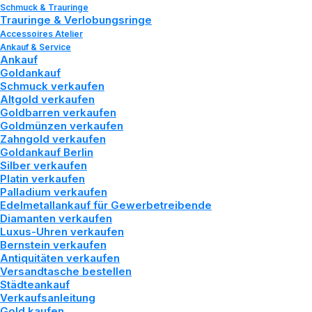
Schmuck & Trauringe
Trauringe & Verlobungsringe
Accessoires Atelier
Ankauf & Service
Ankauf
Goldankauf
Schmuck verkaufen
Altgold verkaufen
Goldbarren verkaufen
Goldmünzen verkaufen
Zahngold verkaufen
Goldankauf Berlin
Silber verkaufen
Platin verkaufen
Palladium verkaufen
Edelmetallankauf für Gewerbetreibende
Diamanten verkaufen
Luxus-Uhren verkaufen
Gold
verkaufen
Sie
bei
Bernstein verkaufen
Antiquitäten verkaufen
uns
Versandtasche bestellen
Städteankauf
Verkaufsanleitung
z
u
h
o
h
e
n
Gold kaufen