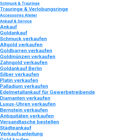
Schmuck & Trauringe
Trauringe & Verlobungsringe
Accessoires Atelier
Ankauf & Service
Ankauf
Goldankauf
Schmuck verkaufen
Altgold verkaufen
Goldbarren verkaufen
Goldmünzen verkaufen
Zahngold verkaufen
GOLD ODER SILBER?
Goldankauf Berlin
Silber verkaufen
DIE BESTEN BARREN
Platin verkaufen
Palladium verkaufen
VON HEIMERLE +
Edelmetallankauf für Gewerbetreibende
Diamanten verkaufen
MEULE UND C.
Luxus-Uhren verkaufen
Bernstein verkaufen
Antiquitäten verkaufen
HAFNER IM
Versandtasche bestellen
Städteankauf
VERGLEICH
Verkaufsanleitung
Gold kaufen