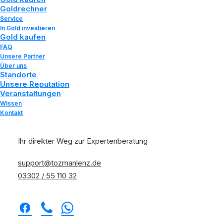
Goldrechner
Mai 6, 2025
|
In
Wissen
|
By
Tozman und Lenz
Service
In Gold investieren
Gold kaufen
FAQ
Unsere Partner
Über uns
Standorte
Unsere Reputation
Veranstaltungen
Wissen
Kontakt
Gold oder Silber? Die besten Barren von
Ihr direkter Weg zur Expertenberatung
Heimerle + Meule und C. Hafner im Vergleich
Home
Wissen
support@tozmanlenz.de
Gold oder Silber? Die besten Barren von Heimerle +
03302 / 55 110 32
Meule und C. Hafner im Vergleich